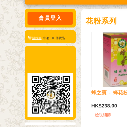
會員登入
花粉系列
購物車
中有:
0
件貨品
蜂之寶 - 蜂花
HK$238.00
檢視細節