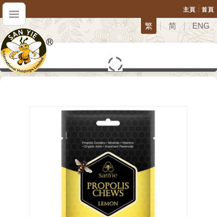
主頁
首頁
繁
简
ENG