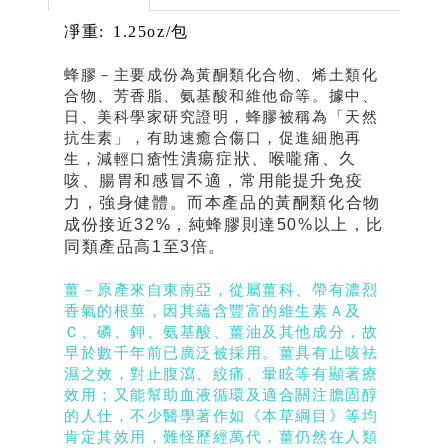
凈重
: 1.25oz/包
蜂膠－主要成份為黃酮類化合物、烯土類化
合物、芳香脂、氨基酸和維他命等。據中、
日、美科學家研究證明，蜂膠被稱為「天然
抗生素」，有助速癒合傷口，促進細胞再
生，減輕口瘡
性潰瘍症狀
、喉嚨痛、久
咳、腸胃和感冒不適，常用能提升免疫
力，強身健體。而本產品的黃酮類化合物
成份接近32%，純蜂膠則達50%以上，比
同類產品高1至3倍。
薑－原產來自東南亞，從屬薑科、帶有濃烈
香氣的根莖，因其蘊含豐富的維生素Ａ及
Ｃ、磷、鉀、氨基酸、薑油及其他成分，故
早於數千年前已廣泛被採用。薑具有止咳袪
濕之效，對止腹瀉、絞痛、暈眩等有顯著療
效用；又能幫助血液循環及適合關注膽固醇
的人仕，不少醫學著作如《本草綱目》等均
肯定其效用，難怪歷經萬代，薑仍然在人類