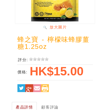
放大圖片
蜂之寶 - 檸檬味蜂膠薑
糖1.25oz
評分:
HK$15.00
價格:
mobile-
產品詳情
顧客評論