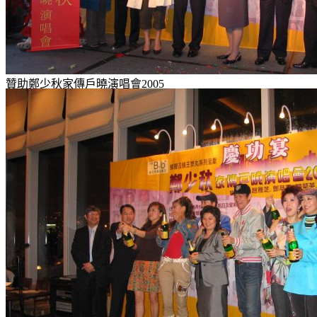
贊助鄭少秋家傳戶曉演唱會2005