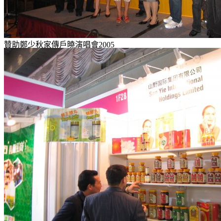
贊助鄭少秋家傳戶曉演唱會2005