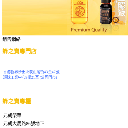
銷售網絡
蜂之寶專門店
香港新界沙田火炭山尾街43至47號,
環球工業中心9樓21室 (公司門市)
蜂之寶專櫃
元朗榮華
元朗大馬路86號地下