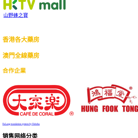
山野蜂之寶
香港各大藥房
澳門全線藥房
合作企業
FaLang translation system by Faboba
销售网络分类