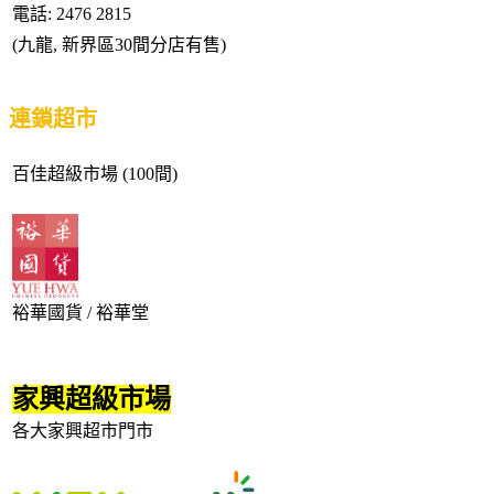
電話: 2476 2815
(九龍, 新界區30間分店有售)
連鎖超市
百佳超級市場 (100間)
裕華國貨 / 裕華堂
家興超級市場
各大家興超市門市