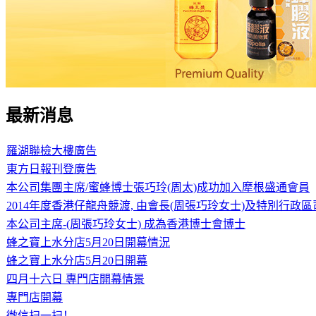
最新消息
羅湖聯檢大樓廣告
東方日報刊登廣告
本公司集團主席/蜜蜂博士張巧玲(周太)成功加入犘根盛通會員
2014年度香港仔龍舟競渡, 由會長(周張巧玲女士)及特別行政
本公司主席-(周張巧玲女士) 成為香港博士會博士
蜂之寶上水分店5月20日開幕情況
蜂之寶上水分店5月20日開幕
四月十六日 專門店開幕情景
專門店開幕
微信扫一扫！