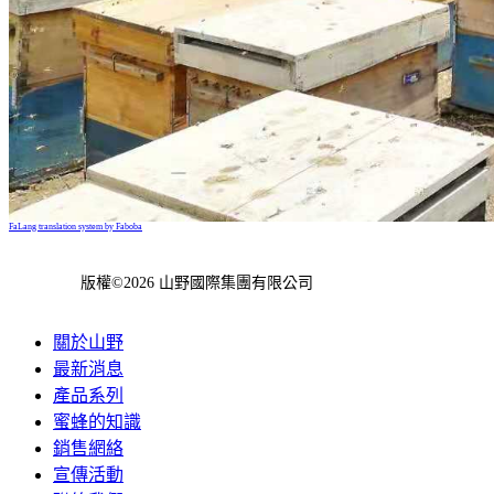
FaLang translation system by Faboba
版權©2026 山野國際集團有限公司
關於山野
最新消息
產品系列
蜜蜂的知識
銷售網絡
宣傳活動