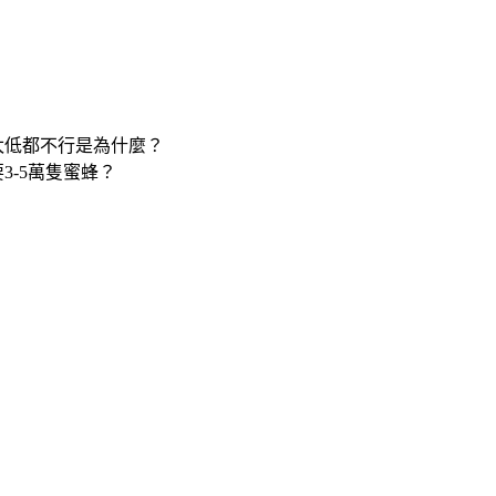
太低都不行是為什麼？
3-5萬隻蜜蜂？