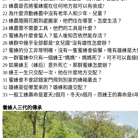
21 蜂農是否將蜜蜂擺在任何地方就可以有收成?
22 為什麼流動蜂農中沒有老年人和少年、兒童？
23 蜂農隨開花期到處搬家，他們住在哪里，怎麼生活？
24 蜂農需不需要工具，他們的工具是什麼？
25 蜜蜂為什麼會蜇人？蜇人後知否依然能存活？
26 蜂群中幾乎全部都是“女兒國”沒有雄性怎麼辦？
27 蜜蜂的分工非常明確，沒有一隻蜜蜂會偷懶，唯有雄蜂是
28 一群蜜蜂中只有一個蜂王“媽媽”，媽媽死了，可不可以直
29 如果蜂王（蜂后）意外死亡，那群蜜蜂怎麼辦？
30 蜂王一生只交配一次，他在什麼地方交配？
31 蜜蜂會不會認錯家門飛到別家的蜂箱裏去？
32 雄蜂是從哪里來的？雄蜂和誰交配？
33 一般工蜂壽命是夏天2個月，冬天6個月，而蜂王的壽命是
養蜂人三代的傳承