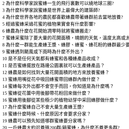
2 為什麼科學家說蜜蜂一生的飛行裏數可以繞地球三圈?
3 為什麼科學家說蜜蜂是世界上最偉大的建築師?
4 為什麼世界各地的農民都喜歡蜂農帶著蜂群前去當地放養?
5 經過蜜蜂采過花蜜的植物果實會有什麼影響?
6 蜂農為什麼在花開始凋零時就將蜜蜂搬走?
7 蜜蜂采蜜除了要大量的花開面積，晴朗的天氣，溫度太高或
8 為什麼一群能生產蜂王漿、蜂膠、蜂蜜、蜂花粉的蜂群最少要
9 蜜蜂遇到颳風或下雨時為什麼不外出？
10 是不是任何天氣都有蜂蜜和各種蜂產品收成？
11 是否蜜蜂擺放在路邊公園裏就可以生產蜂產品？
12 蜂農是如何找到大量花開面積的地方來放養蜜蜂？
13 蜜蜂用嘴從花中吸回蜂蜜帶回蜂群內做什麼？
14 蜜蜂每次外出都不會空手而回，你知道是為什麼嗎？
15 蜜蜂從花蕾中用後腳帶花粉回來做什麼？
16 蜜蜂用後腳從某些極少的植物幼芽中采回蜂膠做什麼？
17 為什麼蜜蜂自己不會大量生產蜂王漿?
18 蜜蜂什麼時候、什麼原因才會要求分家？
19 蜂農可以預先知道哪群蜜蜂要分家嗎？
20 一戶蜂農大約可養殖200群/箱蜜蜂，為什麼不養更多群?