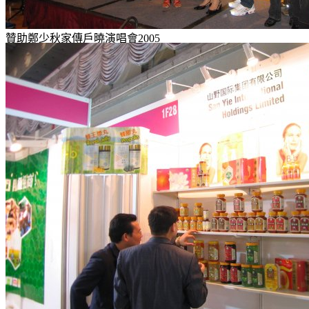
贊助鄭少秋家傳戶曉演唱會2005