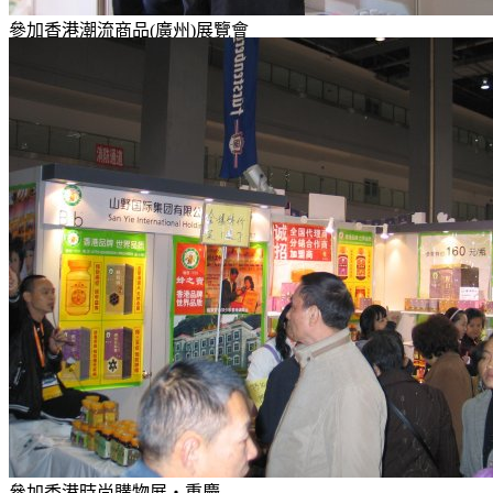
參加香港潮流商品(廣州)展覽會
參加香港時尚購物展‧重慶