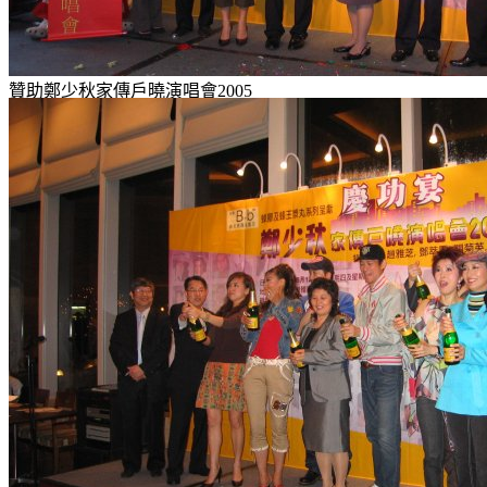
贊助鄭少秋家傳戶曉演唱會2005